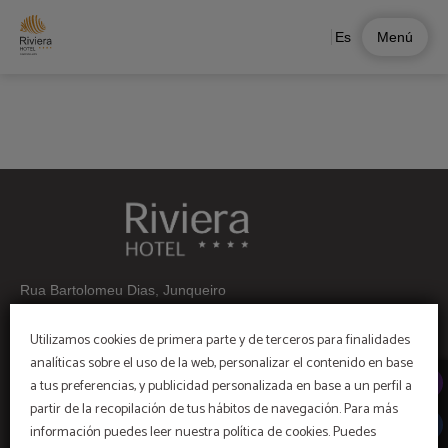
Sabor portugués con alma contemporánea del Hotel Riviera Carcavelos en Car
Es
Menú
Rua Bartolomeu Dias, Junqueiro
2775-551 Carcavelos
Utilizamos cookies de primera parte y de terceros para finalidades
Telf:+ 351 214586600
analíticas sobre el uso de la web, personalizar el contenido en base
Grupos: +351 214 586 609
a tus preferencias, y publicidad personalizada en base a un perfil a
(Llamada red fija nacional)
partir de la recopilación de tus hábitos de navegación. Para más
información puedes leer nuestra política de cookies. Puedes