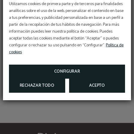
Utilizamos cookies de primera parte y de terceros para finalidades
analíticas sobre el uso de la web, personalizar el contenido en base
Bañera
Secador de pelo
a tus preferencias, y publicidad personalizada en base a un perfil a
partir de la recopilación de tus hábitos de navegación. Para más
información puedes leer nuestra política de cookies. Puedes
Servicio de despertador
Caja fuerte individual
aceptar todas las cookies mediante el botón “Aceptar” o puedes
configurar o rechazar su uso pulsando en “Configurar”.
Política de
cookies
Televisión
Balcón
CONFIGURAR
Mini nevera
RECHAZAR TODO
ACEPTO