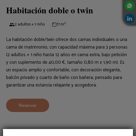
Habitación doble o twin
2 adultos + 1 niño
17 m²
La habitación doble/twin ofrece dos camas individuales o una
cama de matrimonio, con capacidad máxima para 3 personas
(2 adultos + 1 niño hasta 12 años en cama extra, bajo petición
y con suplemento de 40,00 €, tamaño 0,80 m x 1,90 m). Es
un espacio amplio y confortable, con decoración elegante,
balcón privado y cuarto de baño con bañera, pensado para
garantizar una estancia relajante y acogedora.
Reservar
Conexión Wi-fi a internet
Aire acondicionado