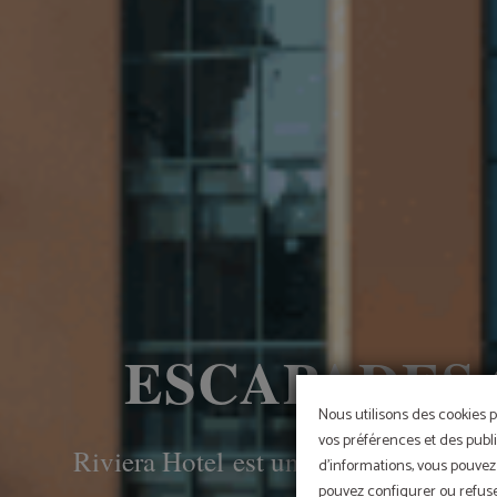
ESCAPADES 
Nous utilisons des cookies p
vos préférences et des publi
Riviera Hotel est un espace contempora
d'informations, vous pouvez 
pouvez configurer ou refuser