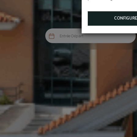
CONFIGUR

Entrée
·
Départ