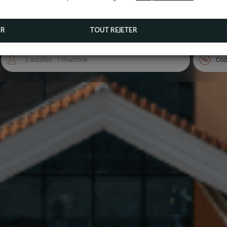
proximité.
ER
TOUT REJETER
.


2
adultes
1
chambre
Cod