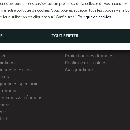
cités personnalisées basées sur un profil issu de la collecte de vos habitudes 
lire notre politique de cookies. Vous pouvez accepter tous les cookies via le 
 leur utilisation en cliquant sur "Configurer ".
Politique de cookies
ER
TOUT REJETER
nu
Intéresse
eil
Protection des données
motions
Politique de cookies
mbres et Suites
Avis juridique
vices
grammes spéciaux
tronomie
nements & Réunions
lorez
rie
tact