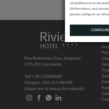
vos préférences et des publi
d'informations, vous pouvez 
pouvez configurer ou refuser
CONFIGUR
Me
Accu
Pro
Rua Bartolomeu Dias, Junqueiro
Cha
2775-551 Carcavelos
Ser
Pro
Gas
Telf:+ 351 214586600
Évé
Groupes: +351 214 586 609
Exp
(Appel vers le réseau fixe national)
Gale
Con