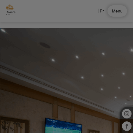
Fr
Menu
Commodités De L’Hôtel de l´Hotel Riviera Carcavelos Hôtel à Carcavelos. Site We