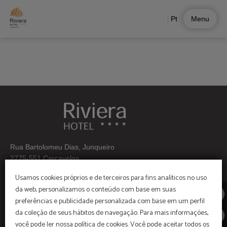
Almoço Buffet de Hotel Riviera Carcavelos em Carcavelos. Site Oficial.
Pt
Menu
Rua Bartolomeu Dias, Junqueiro
2775-551 Carcavelos
Usamos cookies próprios e de terceiros para fins analíticos no uso
Telf:+ 351 214586600
da web, personalizamos o conteúdo com base em suas
Grupos: +351 214 586 609
preferências e publicidade personalizada com base em um perfil
(Chamada para a rede fixa nacional)
da coleção de seus hábitos de navegação. Para mais informações,
você pode ler nossa política de cookies. Você pode aceitar todos os