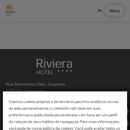
Restaurante A Concha do Riviera Hotel | Site oficial
Pt
Menu
Rua Bartolomeu Dias, Junqueiro
2775-551 Carcavelos
Usamos cookies próprios e de terceiros para fins analíticos no uso
Telf:+ 351 214586600
da web, personalizamos o conteúdo com base em suas
Grupos: +351 214 586 609
preferências e publicidade personalizada com base em um perfil
(Chamada para a rede fixa nacional)
da coleção de seus hábitos de navegação. Para mais informações,
você pode ler nossa política de cookies. Você pode aceitar todos os