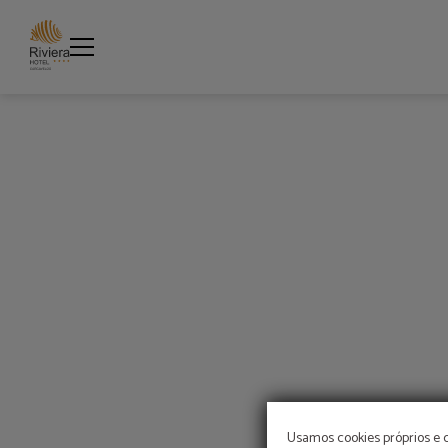
Riviera Com Amor de Hotel Riviera Carcavelos em Carcavelos. Site Oficial.
Usamos cookies próprios e 