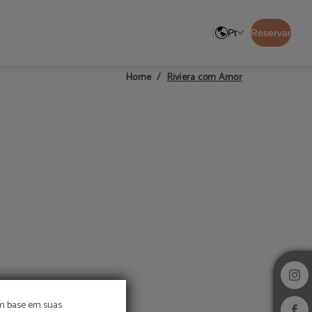
Pt
Reservar
Riviera com Amor
Home
om base em suas