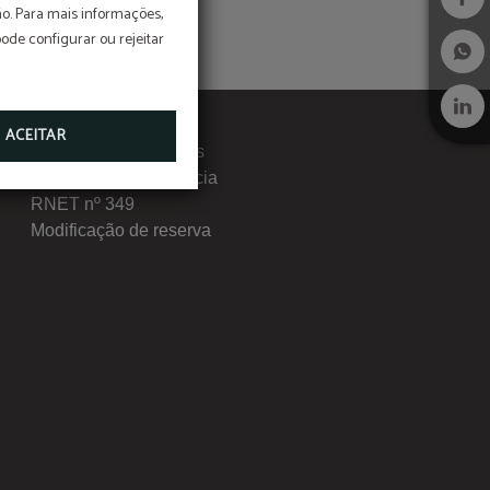
o. Para mais informações,
pode configurar ou rejeitar
ACEITAR
Livro de Reclamações
Canal de Transparência
RNET nº 349
Modificação de reserva