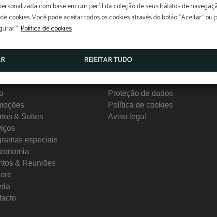
 personalizada com base em um perfil da coleção de seus hábitos de navegaçã
 de cookies. Você pode aceitar todos os cookies através do botão "Aceitar" ou 
gurar ".
Política de cookies
AR
REJEITAR TUDO
nu
Interesse
io
Proteção de dados
moções
Política de cookies
tos & Suites
Aviso legal
viços
gramas especiais
tronomia
ntos & Reuniões
lore
ria
tacto