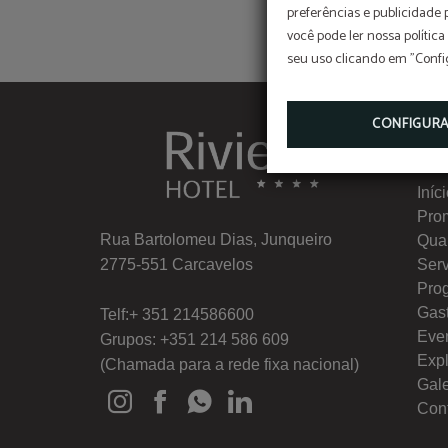
preferências e publicidade
você pode ler nossa política
seu uso clicando em "Confi
CONFIGUR
Me
Iníc
Pro
Rua Bartolomeu Dias, Junqueiro
Quar
2775-551 Carcavelos
Ser
Pro
Gas
Telf:+ 351 214586600
Eve
Grupos: +351 214 586 609
Exp
(Chamada para a rede fixa nacional)
Gale
Con