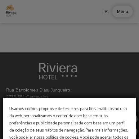
Coffee Break de Hotel Riviera Carcavelos em Carcavelos. Site Oficial.
Pt
Menu
Rua Bartolomeu Dias, Junqueiro
2775-551 Carcavelos
Usamos cookies próprios e de terceiros para fins analíticos no uso
Telf:+ 351 214586600
da web, personalizamos o conteúdo com base em suas
Grupos: +351 214 586 609
preferências e publicidade personalizada com base em um perfil
(Chamada para a rede fixa nacional)
da coleção de seus hábitos de navegação. Para mais informações,
você pode ler nossa política de cookies. Você pode aceitar todos os