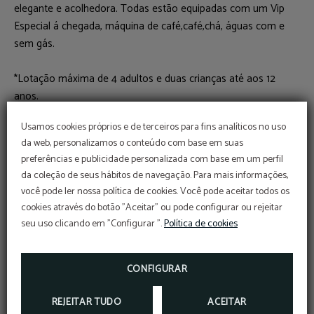
elegante e acolhedora. Todas estão equipadas com um Vip
Especial á chegada, máquina de café,café,chá, águas com e
sem gás.
*Lotação máxima de 4 adultos e duas crianças até aos 12
anos.
Usamos cookies próprios e de terceiros para fins analíticos no uso
da web, personalizamos o conteúdo com base em suas
Reservar
preferências e publicidade personalizada com base em um perfil
da coleção de seus hábitos de navegação. Para mais informações,
você pode ler nossa política de cookies. Você pode aceitar todos os
cookies através do botão "Aceitar" ou pode configurar ou rejeitar
Ligação WiFi à Internet
Ar condicionado
seu uso clicando em "Configurar ".
Política de cookies
Banheira
Secador de cabelo
CONFIGURAR
Cofre individual para
Serviço de despertar
REJEITAR TUDO
ACEITAR
guardar valores