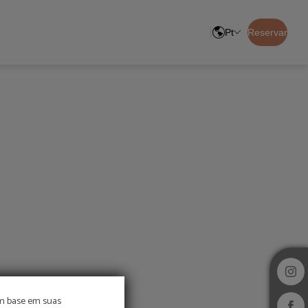
Pt
Reservar
om base em suas