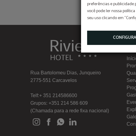
preferências e publicidade
você pode ler nossa política
seu uso clicando em "Confi
CONFIGUR
Me
Iníc
Pro
Rua Bartolomeu Dias, Junqueiro
Quar
2775-551 Carcavelos
Ser
Pro
Gas
Telf:+ 351 214586600
Eve
Grupos: +351 214 586 609
Exp
(Chamada para a rede fixa nacional)
Gale
Con