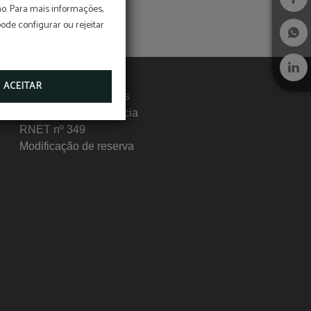
o. Para mais informações,
pode configurar ou rejeitar
ACEITAR
Livro de Reclamações
Canal de Transparência
RNET nº 349
Modificação de reserva