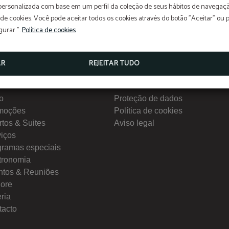
 personalizada com base em um perfil da coleção de seus hábitos de navegaçã
 de cookies. Você pode aceitar todos os cookies através do botão "Aceitar" ou 
gurar ".
Política de cookies
AR
REJEITAR TUDO
nu
Interesse
io
Proteção de dados
moções
Política de cookies
tos & Suites
Aviso legal
viços
gramas especiais
tronomia
ntos & Reuniões
lore
ria
tacto